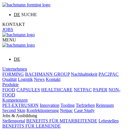
DE
SUCHE
KONTAKT
JOBS
MENU
DE
Unternehmen
FORMING
BACHMANN GROUP
Nachhaltigkeit
PAC2PAC
Qualität
Logistik
News
Kontakt
Produkte
FOOD
CAPSULES
HEALTHCARE
NETPAC
PAPER
NON-
FOOD
Kompetenzen
PET-EXTRUSION
Innovation
Tooling
Tiefziehen
Reinraum
Second Skin
Konfektionierung
Netpac
Case Study
Jobs & Ausbildung
Stellenportal
BENEFITS FÜR MITARBEITENDE
Lehrstellen
BENEFITS FÜR LERNENDE