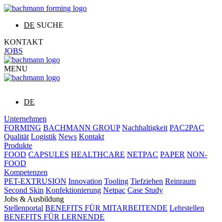
DE
SUCHE
KONTAKT
JOBS
MENU
DE
Unternehmen
FORMING
BACHMANN GROUP
Nachhaltigkeit
PAC2PAC
Qualität
Logistik
News
Kontakt
Produkte
FOOD
CAPSULES
HEALTHCARE
NETPAC
PAPER
NON-
FOOD
Kompetenzen
PET-EXTRUSION
Innovation
Tooling
Tiefziehen
Reinraum
Second Skin
Konfektionierung
Netpac
Case Study
Jobs & Ausbildung
Stellenportal
BENEFITS FÜR MITARBEITENDE
Lehrstellen
BENEFITS FÜR LERNENDE